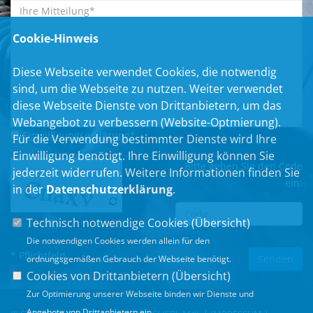
Cookie-Hinweis
Diese Webseite verwendet Cookies, die notwendig
sind, um die Webseite zu nutzen. Weiter verwendet
diese Webseite Dienste von Drittanbietern, um das
Webangebot zu verbessern (Website-Optmierung).
Einwilligungserklärung
*
Für die Verwendung bestimmter Dienste wird Ihre
Einwilligung benötigt. Ihre Einwilligung können Sie
Bitte geben Sie den Code
jederzeit widerrufen. Weitere Informationen finden Sie
ein:
in der
Datenschutzerklärung
.
Technisch notwendige Cookies (
Übersicht
)
Die notwendigen Cookies werden allein für den
* Pflichtfeld
ordnungsgemäßen Gebrauch der Webseite benötigt.
Cookies von Drittanbietern (
Übersicht
)
Zur Optimierung unserer Webseite binden wir Dienste und
Angebote von Drittanbietern ein.