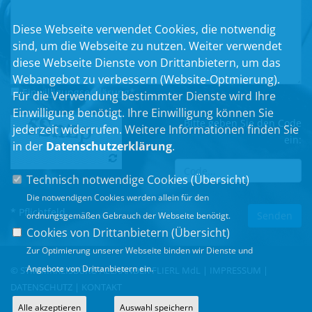
Diese Webseite verwendet Cookies, die notwendig
sind, um die Webseite zu nutzen. Weiter verwendet
diese Webseite Dienste von Drittanbietern, um das
Webangebot zu verbessern (Website-Optmierung).
Einwilligungserklärung
*
Für die Verwendung bestimmter Dienste wird Ihre
Einwilligung benötigt. Ihre Einwilligung können Sie
Bitte geben Sie den Code
jederzeit widerrufen. Weitere Informationen finden Sie
ein:
in der
Datenschutzerklärung
.
Technisch notwendige Cookies (
Übersicht
)
Die notwendigen Cookies werden allein für den
* Pflichtfeld
ordnungsgemäßen Gebrauch der Webseite benötigt.
Cookies von Drittanbietern (
Übersicht
)
Zur Optimierung unserer Webseite binden wir Dienste und
Angebote von Drittanbietern ein.
© STIMMKREISBÜRO ALEXANDER FLIERL MdL |
IMPRESSUM
|
DATENSCHUTZ
|
KONTAKT
Alle akzeptieren
Auswahl speichern